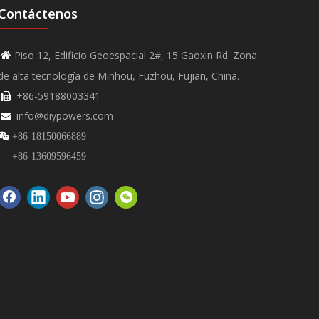
Contáctenos
Piso 12, Edificio Geoespacial 2#, 15 Gaoxin Rd. Zona

de alta tecnología de Minhou, Fuzhou, Fujian, China.
+86-59188003341

info@diypowers.com


+86-18150066889
+86-13609596459