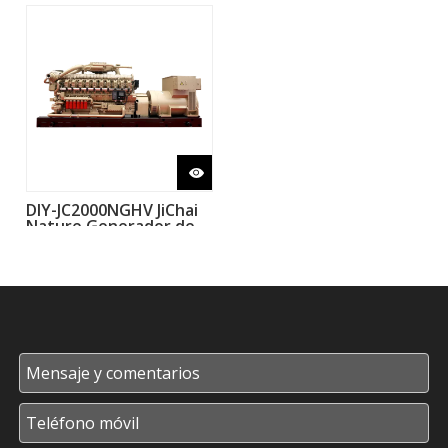
DIY-JC2000NGHV JiChai
Nature Generador de
gas de alto voltaje por
L20V190ZLT-2