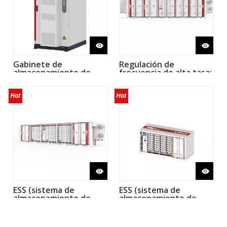
Gabinete de
Regulación de
almacenamiento de
frecuencia de alta tasa:
energía para uso
sistema de
industrial y comercial -
almacenamiento de
506kWh
energía 1C
ESS (sistema de
ESS (sistema de
almacenamiento de
almacenamiento de
energía) en
energía) en
contenedores:
contenedores:
refrigeración por aire
refrigeración líquida