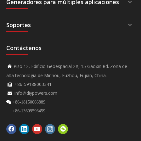
Generadores para múltiples aplicaciones
Soportes
Contáctenos
Piso 12, Edificio Geoespacial 2#, 15 Gaoxin Rd. Zona de

alta tecnología de Minhou, Fuzhou, Fujian, China.
+86-59188003341

info@diypowers.com


+86-18150066889
+86-13609596459