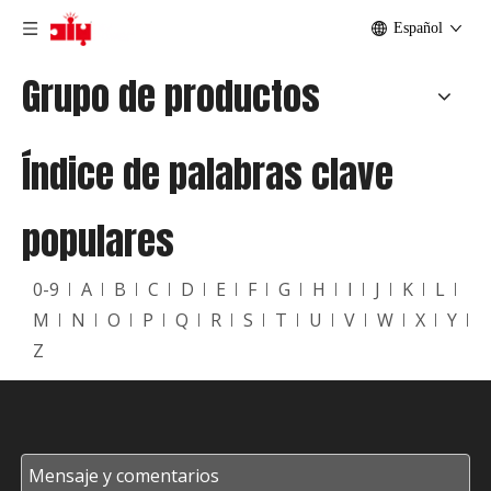
Español
Grupo de productos
Índice de palabras clave
populares
0-9
A
B
C
D
E
F
G
H
I
J
K
L
M
N
O
P
Q
R
S
T
U
V
W
X
Y
Z