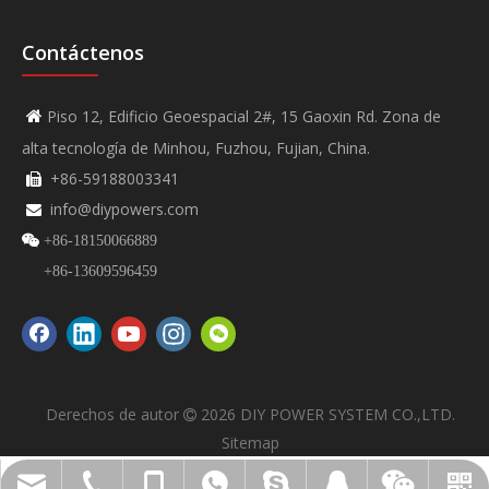
Contáctenos
Piso 12, Edificio Geoespacial 2#, 15 Gaoxin Rd. Zona de

alta tecnología de Minhou, Fuzhou, Fujian, China.
+86-59188003341

info@diypowers.com


+86-18150066889
+86-13609596459
Derechos de autor
2026
DIY POWER SYSTEM CO.,LTD.

Sitemap
SISTEMA DE ENERGÍA DIY
VIDEO DE BRICOLAJE NO.
info@diypowers.com
+86-591-8800-3341
+86-18150066889
+8618150066889
+8613609596459
45528299