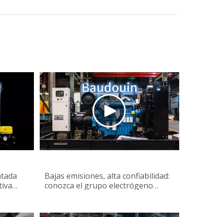
ntada
Bajas emisiones, alta confiabilidad:
tiva
conozca el grupo electrógeno
de la
diésel Baudouin