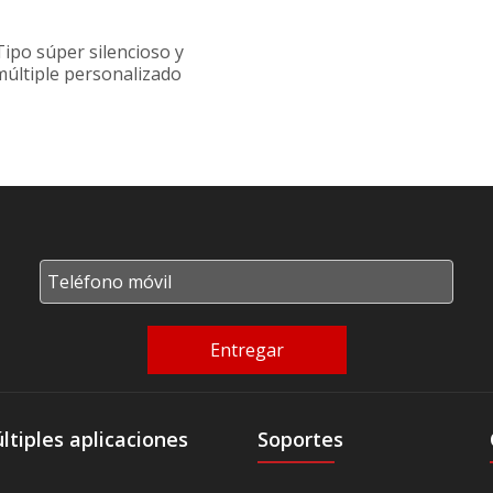
ipo súper silencioso y
múltiple personalizado
Entregar
tiples aplicaciones
Soportes