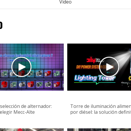
Video
o
selección de alternador:
Torre de iluminación alime
elegir Mecc-Alte
por diésel: la solución defini
para una iluminación fuera 
red confiable